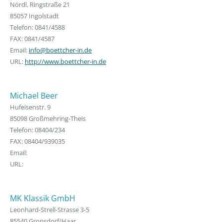
Nördl. Ringstraße 21
85057 Ingolstadt
Telefon: 0841/4588
FAX: 0841/4587
Email:
info@boettcher-in.de
URL:
http://www.boettcher-in.de
Michael Beer
Hufeisenstr. 9
85098 Großmehring-Theis
Telefon: 08404/234
FAX: 08404/939035
Email:
URL:
MK Klassik GmbH
Leonhard-Strell-Strasse 3-5
85540 Gronsdorf/Haar