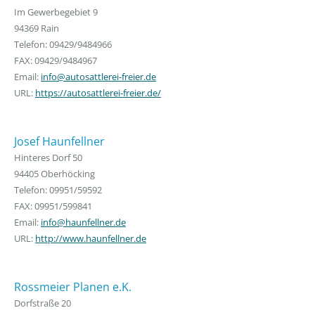
Im Gewerbegebiet 9
94369 Rain
Telefon: 09429/9484966
FAX: 09429/9484967
Email:
info@autosattlerei-freier.de
URL:
https://autosattlerei-freier.de/
Josef Haunfellner
Hinteres Dorf 50
94405 Oberhöcking
Telefon: 09951/59592
FAX: 09951/599841
Email:
info@haunfellner.de
URL:
http://www.haunfellner.de
Rossmeier Planen e.K.
Dorfstraße 20