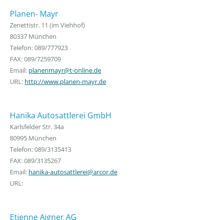
Planen- Mayr
Zenettistr. 11 (im Viehhof)
80337 München
Telefon: 089/777923
FAX: 089/7259709
Email:
planenmayr@t-online.de
URL:
http://www.planen-mayr.de
Hanika Autosattlerei GmbH
Karlsfelder Str. 34a
80995 München
Telefon: 089/3135413
FAX: 089/3135267
Email:
hanika-autosattlerei@arcor.de
URL:
Etienne Aigner AG