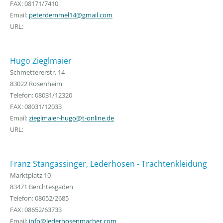
FAX: 08171/7410
Email:
peterdemmel14@gmail.com
URL:
Hugo Zieglmaier
Schmettererstr. 14
83022 Rosenheim
Telefon: 08031/12320
FAX: 08031/12033
Email:
zieglmaier-hugo@t-online.de
URL:
Franz Stangassinger, Lederhosen - Trachtenkleidung
Marktplatz 10
83471 Berchtesgaden
Telefon: 08652/2685
FAX: 08652/63733
Email:
info@lederhosenmacher.com