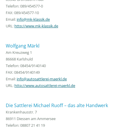
Telefon: 089/454577-0
FAX: 089/454577-10
Email:
info@mk-klassik.de
URL:
http://www.mk-klassik.de
Wolfgang Märkl
Am Kreuzweg 1
86668 Karlshuld
Telefon: 08454/9140140
FAX: 08454/9140149
Email:
info@autosattlerei-maerkl.de
URL:
http://www.autosattlerei-maerkl.de
Die Sattlerei Michael Ruoff – das alte Handwerk
Krankenhausstr. 7
86911 Diessen am Ammersee
Telefon: 08807 21 41 19